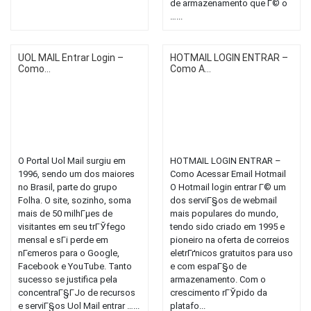
de armazenamento que Г© o
…...
UOL MAIL Entrar Login –
HOTMAIL LOGIN ENTRAR –
Como...
Como A...
O Portal Uol Mail surgiu em
HOTMAIL LOGIN ENTRAR –
1996, sendo um dos maiores
Como Acessar Email Hotmail
no Brasil, parte do grupo
O Hotmail login entrar Г© um
Folha. O site, sozinho, soma
dos serviГ§os de webmail
mais de 50 milhГµes de
mais populares do mundo,
visitantes em seu trГЎfego
tendo sido criado em 1995 e
mensal e sГі perde em
pioneiro na oferta de correios
nГєmeros para o Google,
eletrГґnicos gratuitos para uso
Facebook e YouTube. Tanto
e com espaГ§o de
sucesso se justifica pela
armazenamento. Com o
concentraГ§ГЈo de recursos
crescimento rГЎpido da
e serviГ§os Uol Mail entrar …...
platafo...