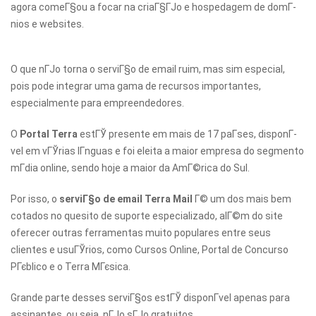
agora comeГ§ou a focar na criaГ§ГЈo e hospedagem de domГ­
nios e websites.
O que nГЈo torna o serviГ§o de email ruim, mas sim especial,
pois pode integrar uma gama de recursos importantes,
especialmente para empreendedores.
O
Portal Terra
estГЎ presente em mais de 17 paГ­ses, disponГ­
vel em vГЎrias lГ­nguas e foi eleita a maior empresa do segmento
mГ­dia online, sendo hoje a maior da AmГ©rica do Sul.
Por isso, o
serviГ§o de email Terra Mail
Г© um dos mais bem
cotados no quesito de suporte especializado, alГ©m do site
oferecer outras ferramentas muito populares entre seus
clientes e usuГЎrios, como Cursos Online, Portal de Concurso
PГєblico e o Terra MГєsica.
Grande parte desses serviГ§os estГЎ disponГ­vel apenas para
assinantes, ou seja, nГЈo sГЈo gratuitos.