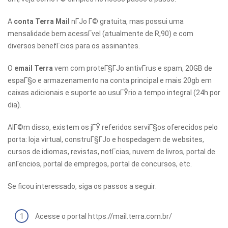
A
conta Terra Mail
nГЈo Г© gratuita, mas possui uma
mensalidade bem acessГ­vel (atualmente de R,90) e com
diversos benefГ­cios para os assinantes.
O
email Terra
vem com proteГ§ГЈo antivГ­rus e spam, 20GB de
espaГ§o e armazenamento na conta principal e mais 20gb em
caixas adicionais e suporte ao usuГЎrio a tempo integral (24h por
dia).
AlГ©m disso, existem os jГЎ referidos serviГ§os oferecidos pelo
porta: loja virtual, construГ§ГЈo e hospedagem de websites,
cursos de idiomas, revistas, notГ­cias, nuvem de livros, portal de
anГєncios, portal de empregos, portal de concursos, etc.
Se ficou interessado, siga os passos a seguir:
Acesse o portal https://mail.terra.com.br/