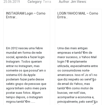
25.06.2019
Category:
Terra
Author:
Jim
Views:
INSTAGRAM Login – Como
LOGIN YAHOO MAIL – Como
Entrar...
Entra...
Em 2012 nasceu uma febre
Uma das mais antigas
mundial em forma de rede
empresas e tambГ©m de
social, aprenda a fazer login
maior sucesso, o Yahoo Mail
Instagram. Todos queriam
login Г© amplamente
entrar no Instagram, mas
utilizada, especialmente entre
somente os que possuГ­am o
os consumidores norte-
sistema iOS da Apple
americanos. Isso nГЈo sГі no
poderiam fazer parte desse
que diz respeito ao serviГ§o
seleto grupo de pessoas que
de email do Yahoo, mas
agora tinham outro meio para
tambГ©m como motor de
postar suas fotos. Algum
buscas, ver notГ­cias,
tempo depois, o Instagram
acompanhar a economia e,
migrou tambГ©m …...
principalmente, pelo serviГ§o