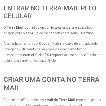
ENTRAR NO TERRA MAIL PELO
CELULAR
O
Terra Mail login
nГЈo disponibilizou, ainda, um aplicativo
prГіprio para o serviГ§o de mensagens para seus usuГЎrios.
Alternativamente, vocГЄ poderГЎ abrir a caixa de entrada pelo
navegador, utilizando os mesmos passos como faz no
computador normal. O site Г© responsivo e se adequa Г tela do
celular para melhor visualizaГ§ГЈo.
CRIAR UMA CONTA NO TERRA
MAIL
Caso ainda nГЈo tenha um
email do Terra Mail
, mas deseje criar
um, veja como Г© simples no nosso passo a passo!