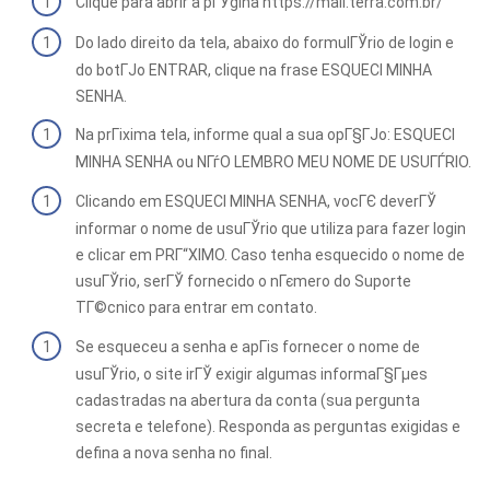
Clique para abrir a pГЎgina https://mail.terra.com.br/
Do lado direito da tela, abaixo do formulГЎrio de login e
do botГЈo ENTRAR, clique na frase ESQUECI MINHA
SENHA.
Na prГіxima tela, informe qual a sua opГ§ГЈo: ESQUECI
MINHA SENHA ou NГѓO LEMBRO MEU NOME DE USUГЃRIO.
Clicando em ESQUECI MINHA SENHA, vocГЄ deverГЎ
informar o nome de usuГЎrio que utiliza para fazer login
e clicar em PRГ“XIMO. Caso tenha esquecido o nome de
usuГЎrio, serГЎ fornecido o nГєmero do Suporte
TГ©cnico para entrar em contato.
Se esqueceu a senha e apГіs fornecer o nome de
usuГЎrio, o site irГЎ exigir algumas informaГ§Гµes
cadastradas na abertura da conta (sua pergunta
secreta e telefone). Responda as perguntas exigidas e
defina a nova senha no final.