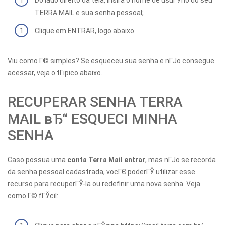
Do lado direito da tela, insira o nome de usuГЎrio do seu
TERRA MAIL e sua senha pessoal;
Clique em ENTRAR, logo abaixo.
Viu como Г© simples? Se esqueceu sua senha e nГЈo consegue
acessar, veja o tГіpico abaixo.
RECUPERAR SENHA TERRA
MAIL вЂ“ ESQUECI MINHA
SENHA
Caso possua uma
conta Terra Mail entrar
, mas nГЈo se recorda
da senha pessoal cadastrada, vocГЄ poderГЎ utilizar esse
recurso para recuperГЎ-la ou redefinir uma nova senha. Veja
como Г© fГЎcil: