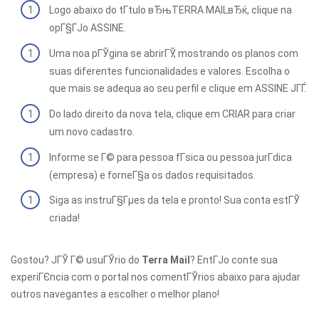
Logo abaixo do tГ­tulo вЂњTERRA MAILвЂќ, clique na
opГ§ГЈo ASSINE.
Uma noa pГЎgina se abrirГЎ, mostrando os planos com
suas diferentes funcionalidades e valores. Escolha o
que mais se adequa ao seu perfil e clique em ASSINE JГЃ.
Do lado direito da nova tela, clique em CRIAR para criar
um novo cadastro.
Informe se Г© para pessoa fГ­sica ou pessoa jurГ­dica
(empresa) e forneГ§a os dados requisitados.
Siga as instruГ§Гµes da tela e pronto! Sua conta estГЎ
criada!
Gostou? JГЎ Г© usuГЎrio do
Terra Mail
? EntГЈo conte sua
experiГЄncia com o portal nos comentГЎrios abaixo para ajudar
outros navegantes a escolher o melhor plano!