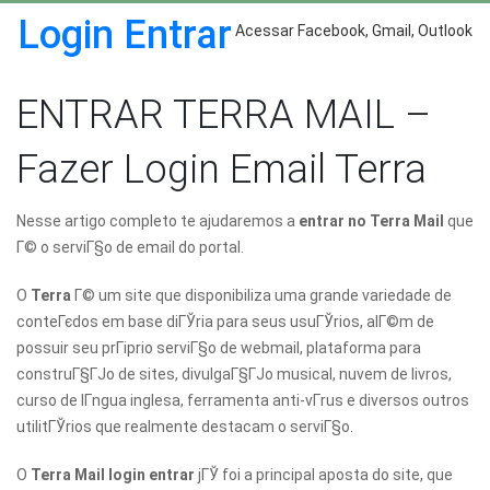
Login Entrar
Acessar Facebook, Gmail, Outlook
ENTRAR TERRA MAIL –
Fazer Login Email Terra
Nesse artigo completo te ajudaremos a
entrar no Terra Mail
que
Г© o serviГ§o de email do portal.
O
Terra
Г© um site que disponibiliza uma grande variedade de
conteГєdos em base diГЎria para seus usuГЎrios, alГ©m de
possuir seu prГіprio serviГ§o de webmail, plataforma para
construГ§ГЈo de sites, divulgaГ§ГЈo musical, nuvem de livros,
curso de lГ­ngua inglesa, ferramenta anti-vГ­rus e diversos outros
utilitГЎrios que realmente destacam o serviГ§o.
O
Terra Mail login entrar
jГЎ foi a principal aposta do site, que