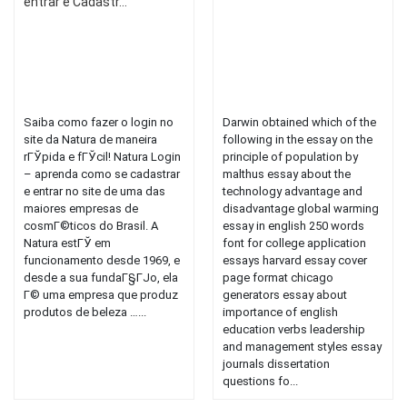
entrar e Cadastr...
Saiba como fazer o login no
Darwin obtained which of the
site da Natura de maneira
following in the essay on the
rГЎpida e fГЎcil! Natura Login
principle of population by
– aprenda como se cadastrar
malthus essay about the
e entrar no site de uma das
technology advantage and
maiores empresas de
disadvantage global warming
cosmГ©ticos do Brasil. A
essay in english 250 words
Natura estГЎ em
font for college application
funcionamento desde 1969, e
essays harvard essay cover
desde a sua fundaГ§ГЈo, ela
page format chicago
Г© uma empresa que produz
generators essay about
produtos de beleza …...
importance of english
education verbs leadership
and management styles essay
journals dissertation
questions fo...