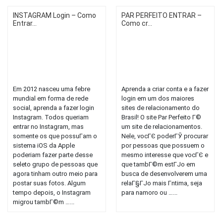
INSTAGRAM Login – Como
PAR PERFEITO ENTRAR –
Entrar...
Como cr...
Em 2012 nasceu uma febre
Aprenda a criar conta e a fazer
mundial em forma de rede
login em um dos maiores
social, aprenda a fazer login
sites de relacionamento do
Instagram. Todos queriam
Brasil! O site Par Perfeito Г©
entrar no Instagram, mas
um site de relacionamentos.
somente os que possuГ­am o
Nele, vocГЄ poderГЎ procurar
sistema iOS da Apple
por pessoas que possuem o
poderiam fazer parte desse
mesmo interesse que vocГЄ e
seleto grupo de pessoas que
que tambГ©m estГЈo em
agora tinham outro meio para
busca de desenvolverem uma
postar suas fotos. Algum
relaГ§ГЈo mais Г­ntima, seja
tempo depois, o Instagram
para namoro ou …...
migrou tambГ©m …...