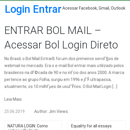
Login Entrar
Acessar Facebook, Gmail, Outlook
ENTRAR BOL MAIL –
Acessar Bol Login Direto
No Brasil, o Bol Mail EntrarВ foi um dos primeiros serviГ§os de
webmail no mercado. Era o e-mail Bol entrar mais utilizado pelos
brasileiros na dГ©cada de 90 e no inГ­cio dos anos 2000. A marca
pertence ao grupo Folha, surgiu em 1996 e jГЎ ultrapassa,
atualmente, os 10 milhГµes de usuГЎrios. O Bol Mail Login […]
Leia Mais
25.06.2019
Author:
Jim
Views:
NATURA LOGIN: Como
Equality for all essays