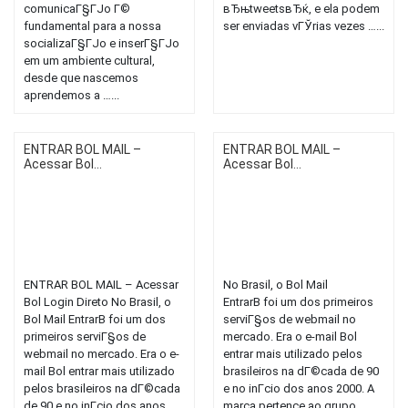
comunicaГ§ГЈo Г©
вЂњtweetsвЂќ, e ela podem
fundamental para a nossa
ser enviadas vГЎrias vezes …...
socializaГ§ГЈo e inserГ§ГЈo
em um ambiente cultural,
desde que nascemos
aprendemos a …...
ENTRAR BOL MAIL –
ENTRAR BOL MAIL –
Acessar Bol...
Acessar Bol...
ENTRAR BOL MAIL – Acessar
No Brasil, o Bol Mail
Bol Login Direto No Brasil, o
EntrarВ foi um dos primeiros
Bol Mail EntrarВ foi um dos
serviГ§os de webmail no
primeiros serviГ§os de
mercado. Era o e-mail Bol
webmail no mercado. Era o e-
entrar mais utilizado pelos
mail Bol entrar mais utilizado
brasileiros na dГ©cada de 90
pelos brasileiros na dГ©cada
e no inГ­cio dos anos 2000. A
de 90 e no inГ­cio dos anos
marca pertence ao grupo