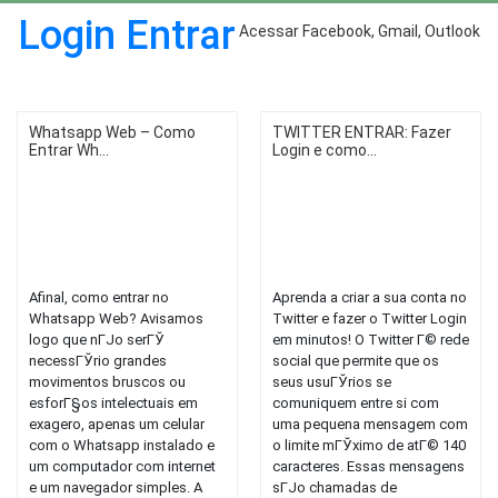
Login Entrar
Acessar Facebook, Gmail, Outlook
Whatsapp Web – Como
TWITTER ENTRAR: Fazer
Entrar Wh...
Login e como...
Afinal, como entrar no
Aprenda a criar a sua conta no
Whatsapp Web? Avisamos
Twitter e fazer o Twitter Login
logo que nГЈo serГЎ
em minutos! O Twitter Г© rede
necessГЎrio grandes
social que permite que os
movimentos bruscos ou
seus usuГЎrios se
esforГ§os intelectuais em
comuniquem entre si com
exagero, apenas um celular
uma pequena mensagem com
com o Whatsapp instalado e
o limite mГЎximo de atГ© 140
um computador com internet
caracteres. Essas mensagens
e um navegador simples. A
sГЈo chamadas de