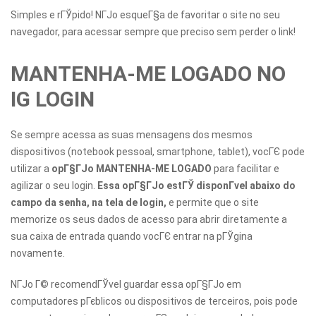
Simples e rГЎpido! NГЈo esqueГ§a de favoritar o site no seu
navegador, para acessar sempre que preciso sem perder o link!
MANTENHA-ME LOGADO NO
IG LOGIN
Se sempre acessa as suas mensagens dos mesmos
dispositivos (notebook pessoal, smartphone, tablet), vocГЄ pode
utilizar a
opГ§ГЈo MANTENHA-ME LOGADO
para facilitar e
agilizar o seu login.
Essa opГ§ГЈo estГЎ disponГ­vel abaixo do
campo da senha, na tela de login,
e permite que o site
memorize os seus dados de acesso para abrir diretamente a
sua caixa de entrada quando vocГЄ entrar na pГЎgina
novamente.
NГЈo Г© recomendГЎvel guardar essa opГ§ГЈo em
computadores pГєblicos ou dispositivos de terceiros, pois pode