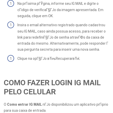
Na prГіxima pГЎgina, informe seu IG MAIL e digite o
cГіdigo de verificaГ§ГЈo da imagem apresentada. Em
seguida, clique em OK.
Insira o email alternativo registrado quando cadastrou
seu IG MAIL, caso ainda possua acesso, para receber o
link para redefiniГ§ГЈo de senha atravГ©s da caixa de
entrada do mesmo. Alternativamente, pode responder Г
sua pergunta secreta para inserir uma nova senha.
Clique na opГ§ГЈo вЂњRecuperarвЂќ.
COMO FAZER LOGIN IG MAIL
PELO CELULAR
O
Como entrar IG MAIL
nГЈo disponibilizou um aplicativo prГіprio
para sua caixa de entrada.