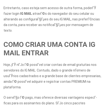
Entretanto, caso esteja sem acesso de outra forma, poderГЎ
fazer login
IG MAIL
atravГ©s do navegador do seu celular ou
alterando as configuraГ§Гµes do seu IG MAIL, nas preferГЄncias
da conta, para receber as notificaГ§Гµes por mensagem de
texto.
COMO CRIAR UMA CONTA IG
MAIL ENTRAR
Hoje, jГЎ nГЈo Г© possГ­vel criar contas de email gratuitas nos
servidores do IG MAIL. Contudo, dado o grande nГєmero de
usuГЎrios cadastrados e a grande base de clientes empresarias,
ainda Г© possГ­vel adquirir e registrar contas PREMIUM na
plataforma.
O serviГ§o Г© pago, mas oferece diversas vantagens especГ­
ficas para os assinantes do plano. SГЈo cinco pacotes