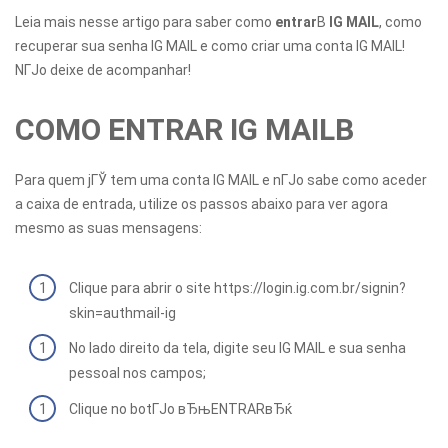
Leia mais nesse artigo para saber como
entrar
В
IG MAIL
, como
recuperar sua senha IG MAIL e como criar uma conta IG MAIL!
NГЈo deixe de acompanhar!
COMO ENTRAR IG MAILВ
Para quem jГЎ tem uma conta IG MAIL e nГЈo sabe como aceder
a caixa de entrada, utilize os passos abaixo para ver agora
mesmo as suas mensagens:
Clique para abrir o site https://login.ig.com.br/signin?
skin=authmail-ig
No lado direito da tela, digite seu IG MAIL e sua senha
pessoal nos campos;
Clique no botГЈo вЂњENTRARвЂќ