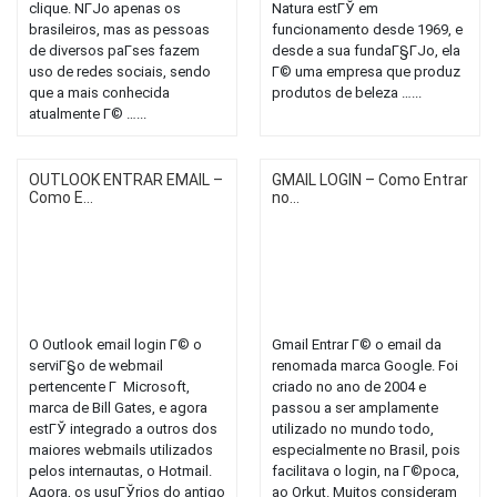
clique. NГЈo apenas os
Natura estГЎ em
brasileiros, mas as pessoas
funcionamento desde 1969, e
de diversos paГ­ses fazem
desde a sua fundaГ§ГЈo, ela
uso de redes sociais, sendo
Г© uma empresa que produz
que a mais conhecida
produtos de beleza …...
atualmente Г© …...
OUTLOOK ENTRAR EMAIL –
GMAIL LOGIN – Como Entrar
Como E...
no...
O Outlook email login Г© o
Gmail Entrar Г© o email da
serviГ§o de webmail
renomada marca Google. Foi
pertencente Г Microsoft,
criado no ano de 2004 e
marca de Bill Gates, e agora
passou a ser amplamente
estГЎ integrado a outros dos
utilizado no mundo todo,
maiores webmails utilizados
especialmente no Brasil, pois
pelos internautas, o Hotmail.
facilitava o login, na Г©poca,
Agora, os usuГЎrios do antigo
ao Orkut. Muitos consideram