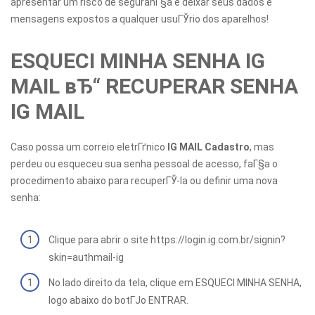
apresentar um risco de seguranГ§a e deixar seus dados e
mensagens expostos a qualquer usuГЎrio dos aparelhos!
ESQUECI MINHA SENHA IG
MAIL вЂ“ RECUPERAR SENHA
IG MAIL
Caso possa um correio eletrГґnico
IG MAIL Cadastro
, mas
perdeu ou esqueceu sua senha pessoal de acesso, faГ§a o
procedimento abaixo para recuperГЎ-la ou definir uma nova
senha:
Clique para abrir o site https://login.ig.com.br/signin?
skin=authmail-ig
No lado direito da tela, clique em ESQUECI MINHA SENHA,
logo abaixo do botГЈo ENTRAR.