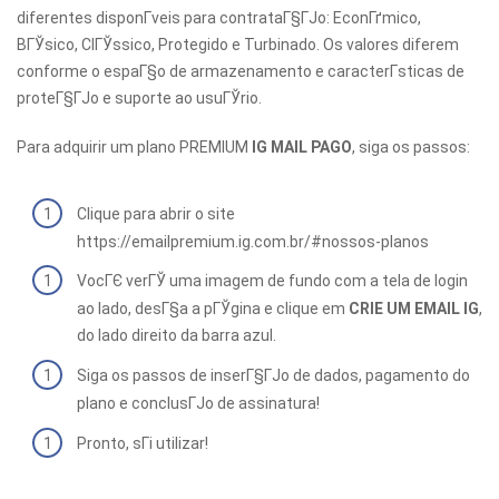
diferentes disponГ­veis para contrataГ§ГЈo: EconГґmico,
BГЎsico, ClГЎssico, Protegido e Turbinado. Os valores diferem
conforme o espaГ§o de armazenamento e caracterГ­sticas de
proteГ§ГЈo e suporte ao usuГЎrio.
Para adquirir um plano PREMIUM
IG MAIL PAGO
, siga os passos:
Clique para abrir o site
https://emailpremium.ig.com.br/#nossos-planos
VocГЄ verГЎ uma imagem de fundo com a tela de login
ao lado, desГ§a a pГЎgina e clique em
CRIE UM EMAIL IG
,
do lado direito da barra azul.
Siga os passos de inserГ§ГЈo de dados, pagamento do
plano e conclusГЈo de assinatura!
Pronto, sГі utilizar!