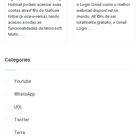
Hotmail podem acessar suas
o Login Gmail como o melhor
contas atravГ©s do Outlook
webmail disponГ­vel no
Entrar (e vice-e-versa), tendo
mundo. AlГ©m de ser
acesso a todas as
totalmente gratuito, o Gmail
funcionalidades da Microsoft.
Login …...
Muito …...
Categories
Youtube
WhatsApp
UOL
Twitter
Terra