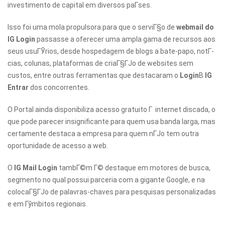
investimento de capital em diversos paГ­ses.
Isso foi uma mola propulsora para que o serviГ§o de
webmail do
IG Login
passasse a oferecer uma ampla gama de recursos aos
seus usuГЎrios, desde hospedagem de blogs a bate-papo, notГ­
cias, colunas, plataformas de criaГ§ГЈo de websites sem
custos, entre outras ferramentas que destacaram o
Login
В
IG
Entrar
dos concorrentes.
O Portal ainda disponibiliza acesso gratuito Г internet discada, o
que pode parecer insignificante para quem usa banda larga, mas
certamente destaca a empresa para quem nГЈo tem outra
oportunidade de acesso a web.
O
IG Mail Login
tambГ©m Г© destaque em motores de busca,
segmento no qual possui parceria com a gigante Google, e na
colocaГ§ГЈo de palavras-chaves para pesquisas personalizadas
e em Гўmbitos regionais.