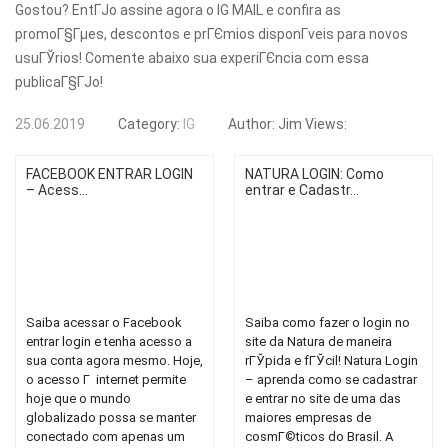
Gostou? EntГЈo assine agora o IG MAIL e confira as
promoГ§Гµes, descontos e prГЄmios disponГ­veis para novos
usuГЎrios! Comente abaixo sua experiГЄncia com essa
publicaГ§ГЈo!
25.06.2019
Category:
IG
Author:
Jim
Views:
FACEBOOK ENTRAR LOGIN
NATURA LOGIN: Como
– Acess...
entrar e Cadastr...
Saiba acessar o Facebook
Saiba como fazer o login no
entrar login e tenha acesso a
site da Natura de maneira
sua conta agora mesmo. Hoje,
rГЎpida e fГЎcil! Natura Login
o acesso Г internet permite
– aprenda como se cadastrar
hoje que o mundo
e entrar no site de uma das
globalizado possa se manter
maiores empresas de
conectado com apenas um
cosmГ©ticos do Brasil. A